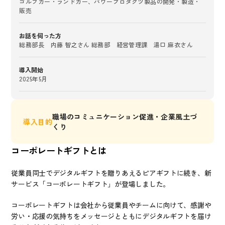
ゴルフカー・ランドカー、パワープロダクツ製品の開発・製造・
販売
お話を伺った方
総務部長　内藤 智之さん 総務部　経営管理課　湯口 麻衣さん
導入開始
2025年5月
職場のコミュニケーション促進・企業風土づ
導入目的
くり
コーポレートギフトとは
従業員同士でデジタルギフトを贈りあえるピアギフトに続き、新
サービス「コーポレートギフト」が登場しました。
コーポレートギフトは会社から従業員やチームに向けて、感謝や
労い・応援の気持ちをメッセージとともにデジタルギフトを届け