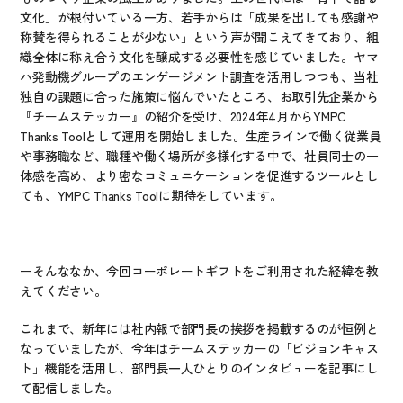
文化」が根付いている一方、若手からは「成果を出しても感謝や
称賛を得られることが少ない」という声が聞こえてきており、組
織全体に称え合う文化を醸成する必要性を感じていました。ヤマ
ハ発動機グループのエンゲージメント調査を活用しつつも、当社
独自の課題に合った施策に悩んでいたところ、お取引先企業から
『チームステッカー』の紹介を受け、2024年4月からYMPC 
Thanks Toolとして運用を開始しました。生産ラインで働く従業員
や事務職など、職種や働く場所が多様化する中で、社員同士の一
体感を高め、より密なコミュニケーションを促進するツールとし
ても、YMPC Thanks Toolに期待をしています。
ーそんななか、今回コーポレートギフトをご利用された経緯を教
えてください。
これまで、新年には社内報で部門長の挨拶を掲載するのが恒例と
なっていましたが、今年はチームステッカーの「ビジョンキャス
ト」機能を活用し、部門長一人ひとりのインタビューを記事にし
て配信しました。