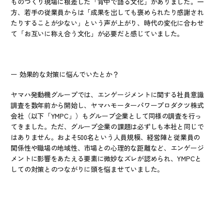
ものづくり現場に根差した「背中で語る文化」がありました。一
方、若手の従業員からは「成果を出しても褒められたり感謝され
たりすることが少ない」という声が上がり、時代の変化に合わせ
て「お互いに称え合う文化」が必要だと感じていました。
ー 効果的な対策に悩んでいたとか？
ヤマハ発動機グループでは、エンゲージメントに関する社員意識
調査を数年前から開始し、ヤマハモーターパワープロダクツ株式
会社（以下「YMPC」）もグループ企業として同様の調査を行っ
てきました。ただ、グループ企業の課題は必ずしも本社と同じで
はありません。およそ500名という人員規模、経営陣と従業員の
関係性や職場の地域性、市場との心理的な距離など、エンゲージ
メントに影響をあたえる要素に微妙なズレが認められ、YMPCと
しての対策とのつながりに頭を悩ませていました。