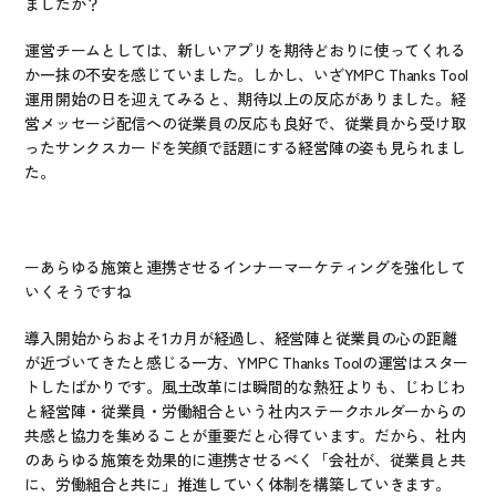
ましたか？
運営チームとしては、新しいアプリを期待どおりに使ってくれる
か一抹の不安を感じていました。しかし、いざYMPC Thanks Tool
運用開始の日を迎えてみると、期待以上の反応がありました。経
営メッセージ配信への従業員の反応も良好で、従業員から受け取
ったサンクスカードを笑顔で話題にする経営陣の姿も見られまし
た。
ーあらゆる施策と連携させるインナーマーケティングを強化して
いくそうですね
導入開始からおよそ1カ月が経過し、経営陣と従業員の心の距離
が近づいてきたと感じる一方、YMPC Thanks Toolの運営はスター
トしたばかりです。風土改革には瞬間的な熱狂よりも、じわじわ
と経営陣・従業員・労働組合という社内ステークホルダーからの
共感と協力を集めることが重要だと心得ています。だから、社内
のあらゆる施策を効果的に連携させるべく「会社が、従業員と共
に、労働組合と共に」推進していく体制を構築していきます。