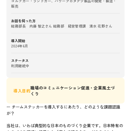
ゴルフカー・ランドカー、パワープロダクツ製品の開発・製造・
販売
お話を伺った方
総務部長　内藤 智之さん 総務部　経営管理課　清水 花野さん
導入開始
2024年6月
ステータス
利用継続中
職場のコミュニケーション促進・企業風土づ
導入目的
くり
ー チームステッカーを導入するにあたり、どのような課題認識
が？
当社は、いわば典型的な日本のものづくり企業です。日本特有の