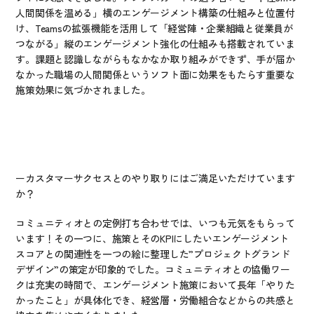
人間関係を温める」横のエンゲージメント構築の仕組みと位置付
け、Teamsの拡張機能を活用して「経営陣・企業組織と従業員が
つながる」縦のエンゲージメント強化の仕組みも搭載されていま
す。課題と認識しながらもなかなか取り組みができず、手が届か
なかった職場の人間関係というソフト面に効果をもたらす重要な
施策効果に気づかされました。
ーカスタマーサクセスとのやり取りにはご満足いただけています
か？
コミュニティオとの定例打ち合わせでは、いつも元気をもらって
います！その一つに、施策とそのKPIにしたいエンゲージメント
スコアとの関連性を一つの絵に整理した”プロジェクトグランド
デザイン”の策定が印象的でした。コミュニティオとの協働ワー
クは充実の時間で、エンゲージメント施策において長年「やりた
かったこと」が具体化でき、経営層・労働組合などからの共感と